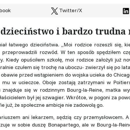
book
Twitter/X
 dzieciństwo i bardzo trudna
iał łatwego dzieciństwa. ,,Moi rodzice rozeszli się,
 przeprowadzili rozwód. W ten sposób spędziłem czę
. Kiedy opuściłem szkołę, moi rodzice założyli już no
ralnie czułem się trochę na uboczu- zwierzył się po la
W obawie przed wstąpieniem do wojska ucieka do Chicag
 mu w ucieczce. Oboje zostają zatrzymani w Poitier
 znajduje się w rodzinnym Bourg-la-Reine, matka wy
łaścicielem był jej szwagier. Wkrótce, w pogoni za po
Wie już, że społeczne ambicje nie zadowolą go.
ariuszem ani lekarzem, sędzią czy przemysłowcem. A
Czuje w sobie duszę Bonapartego, ale w Bourg-la-Rei