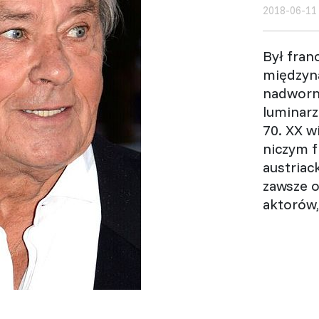
2018-06-11
Był fran
międzyn
nadworny
luminarz
70. XX w
niczym f
austriac
zawsze o
aktorów,