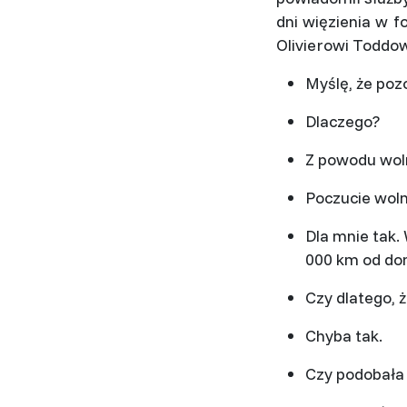
dni więzienia w f
Olivierowi Toddow
Myślę, że poz
Dlaczego?
Z powodu woln
Poczucie woln
Dla mnie tak.
000 km od dom
Czy dlatego, ż
Chyba tak.
Czy podobała 