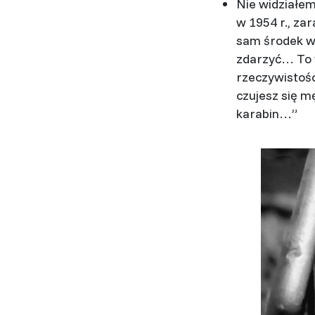
Nie widziałem
w 1954 r., za
sam środek wo
zdarzyć… To w
rzeczywistośc
czujesz się m
karabin…”