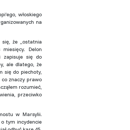
ppi’ego, włoskiego
organizowanych na
ię, że ,,ostatnia
 miesięcy. Delon
i zapisuje się do
y, ale dlatego, że
m się do piechoty,
ę co znaczy prawo
zacząłem rozumieć,
wienia, przeciwko
mostu w Marsylii.
 o tym incydencie
iał odbyć karę 45.