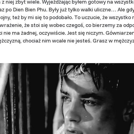
 z niej zbyt wiele. Wyjeżdżając byłem gotowy na wszyst
raz po Dien Bien Phu. Były już tylko walki uliczne… Ale 
jny, też by mi się to podobało. To uczucie, że wszystko
rażenie, że stoi się wobec czegoś, co bierzemy za odp
i nie ma żadnej, oczywiście. Jest się niczym. Gówniarze
ężczyzną, chociaż nim wcale nie jesteś. Grasz w mężczy