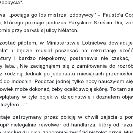
zdobycia”.
a, ,,pociąga go los mistrza, zdobywcy” – Fausto’a Co
, którego poznaje podczas Paryskich Sześciu Dni, z
ie przy paryskiej ulicy Nélaton.
ostać pilotem, w Ministerstwie Lotnictwa dowiaduje s
iała” i będzie musiał poczekać na rekrutację sześć
atury i bardzo niepokorny, postanawia nie czekać, 
 lata. ,,Nie zaciągnąłem się z zamiłowania do rozrób
z rodziną. Jednak po jedenastu miesiącach przeniosłe
ć do Indochin. Podczas jednej tylko nocy nauczyłem si
złowiek może dokonać, żeby ocalić swoją skórę. To tam 
plątany w tyle bójek w dzieciństwie i doznałem obja
alczyłem…”
aje zatrzymany przez policję w chwili zejścia z po
upił nielegalnie rewolwer od handlarza, który od razu
, według drugich, zapomniał zwrócić pistolet armii. Mus