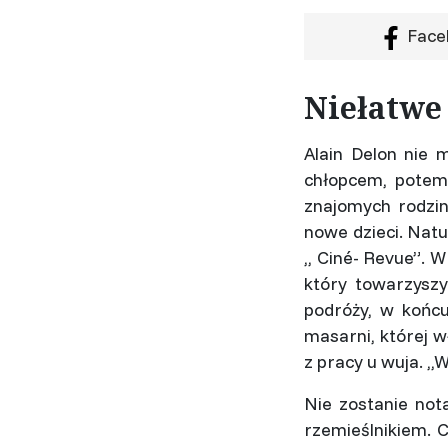
Face
Niełatwe
Alain Delon nie m
chłopcem, potem
znajomych rodziny
nowe dzieci. Natu
,, Ciné- Revue”. 
który towarzyszy
podróży, w końcu
masarni, której w
z pracy u wuja. ,,
Nie zostanie not
rzemieślnikiem. 