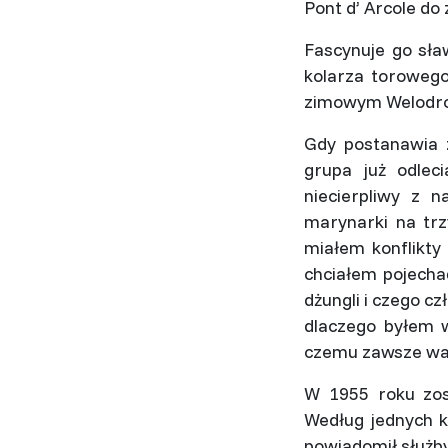
Pont d’ Arcole do 
Fascynuje go sław
kolarza torowego
zimowym Welodrom
Gdy postanawia z
grupa już odlec
niecierpliwy z n
marynarki na trzy
miałem konflikty 
chciałem pojecha
dżungli i czego c
dlaczego byłem w
czemu zawsze w
W 1955 roku zost
Według jednych k
powiadomił służby