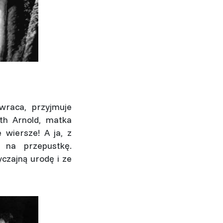
wraca, przyjmuje
ith Arnold, matka
 wiersze! A ja, z
ł na przepustkę.
yczajną urodę i ze