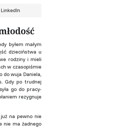
LinkedIn
 młodość
 kiedy byłem małym
ść dzieciństwa u
we rodziny i mieli
tach w czasopiśmie
o do wuja Daniela,
s. Gdy po trudnej
syła go do pracy-
wołaniem rezygnuje
 już na pewno nie
ne nie ma żadnego