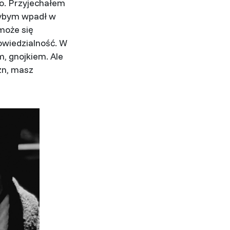
ko. Przyjechałem
gdybym wpadł w
 może się
owiedzialność. W
m, gnojkiem. Ale
zn, masz