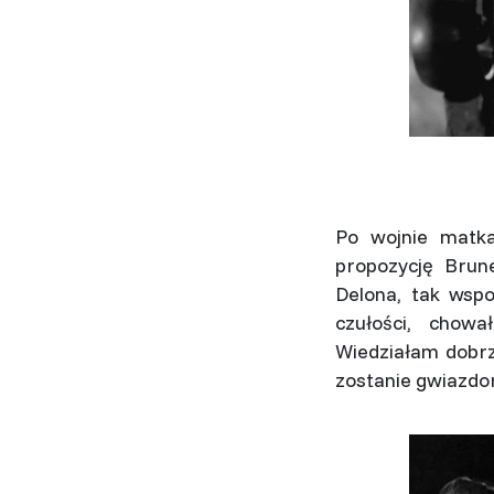
Po wojnie matka
propozycję Brune
Delona, tak wspo
czułości, chowa
Wiedziałam dobrze
zostanie gwiazdo