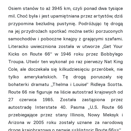
Osiem stanów to aż 3945 km, czyli ponad dwa tysiące
mil. Choć była i jest upamiętniana przez artystów, dziś
przypomina bezludną pustynię. Podróżując tę drogą
na jej przydrożach spotkać można setki porzuconych
samochodów i poboczne knajpy z grającymi szafami.
Literacko uwieczniona została w utworze ,,Get Your
Kicks on Route 66” w 1946 roku przez Bobby’ego
Troupa. Utwór ten wykonał po raz pierwszy Nat King
Cole, ale doczekała się kilkudziesięciu przeróbek, nie
tylko amerykańskich. Tę drogą poruszały się
bohaterki dramatu „Thelma i Louise” Ridleya Scotta.
Route 66 nie figuruje na liście autostrad krajowych od
27 czerwca 1985. Została zastąpiona przez
autostradę Interstate 40. Pasma ,,U.S. Route 66
przebiegające przez stany Illinois, Nowy Meksyk i
Arizona w 2005 roku zostały uznane za
narodową
drogę krajobrazową
o nazwie <<Historic Route 66>>”.