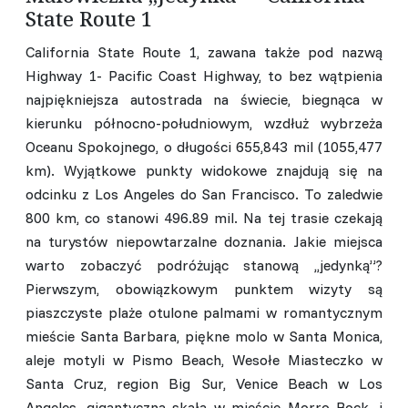
State Route 1
California State Route 1, zawana także pod nazwą
Highway 1- Pacific Coast Highway, to bez wątpienia
najpiękniejsza autostrada na świecie, biegnąca w
kierunku północno-południowym, wzdłuż wybrzeża
Oceanu Spokojnego, o długości 655,843 mil (1055,477
km). Wyjątkowe punkty widokowe znajdują się na
odcinku z Los Angeles do San Francisco. To zaledwie
800 km, co stanowi 496.89 mil. Na tej trasie czekają
na turystów niepowtarzalne doznania. Jakie miejsca
warto zobaczyć podróżując stanową ,,jedynką”?
Pierwszym, obowiązkowym punktem wizyty są
piaszczyste plaże otulone palmami w romantycznym
mieście Santa Barbara, piękne molo w Santa Monica,
aleje motyli w Pismo Beach, Wesołe Miasteczko w
Santa Cruz, region Big Sur, Venice Beach w Los
Angeles, gigantyczna skała w mieście Morro Rock, i