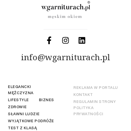
info@wgarniturach.pl
ELEGANCKI
REKLAMA W PORTALU
MĘŻCZYZNA
KONTAKT
LIFESTYLE
BIZNES
REGULAMIN STRONY
ZDROWIE
POLITYKA
SŁAWNI LUDZIE
PRYWATNOŚCI
WYJĄTKOWE PODRÓŻE
TEST Z KLASĄ