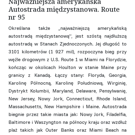
Najważniejsza amerykańska
Autostrada międzystanowa. Route
nr 95
Określana także ,,najważniejszą amerykańską
autostradą międzystanową”, jest szóstą najdłuższą
autostradą w Stanach Zjednoczonych. Jej długość to
3101 kilometrów (1 927 mil), rozpoczyna bieg przy
węźle drogowym z U.S. Route 1 w Miami na Florydzie,
kończąc w okolicach Houlton w stanie Maine przy
granicy z Kanadą. Łączy stany: Floryda, Georgia,
Karolinę Północną, Karolinę Południową, Wirginię,
Dystrykt Kolumbii, Maryland, Delaware, Pensylwanię,
New Jersey, Nowy Jork, Connecticut, Rhode Island,
Massachusetts, New Hampshire i Maine. Autostrada
biegnie przez takie miasta jak: Nowy Jork, Filadelfia,
Baltimore i Waszyngton na północy kraju oraz wzdłuż
plaż takich jak Outer Banks oraz Miami Beach na