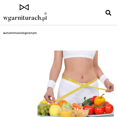
Strona główna
»
Zdrowie
»
Dieta przy niedoczynności tarczycy na tle
autoimmunologicznym