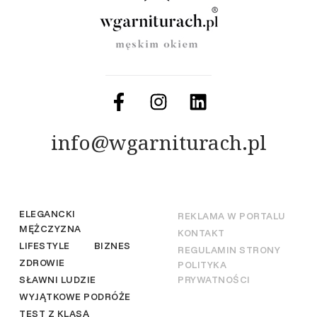
info@wgarniturach.pl
ELEGANCKI
REKLAMA W PORTALU
MĘŻCZYZNA
KONTAKT
LIFESTYLE
BIZNES
REGULAMIN STRONY
ZDROWIE
POLITYKA
SŁAWNI LUDZIE
PRYWATNOŚCI
WYJĄTKOWE PODRÓŻE
TEST Z KLASĄ