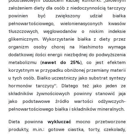
podstawowym budulcem każdej komórki. ,,Głównym
założeniem diety dla osób z niedoczynnością tarczycy
powinien być zwiększony udział białka
pełnowartościowego, wielonienasyconych kwasów
tłuszczowych, węglowodanów o niskim indeksie
glikemicznym. Wykorzystanie białka z diety przez
organizm osoby chorej na Hashimoto wymaga
dodatkowej ilości energii niezbędnej do podwyższenia
metabolizmu (
nawet do 25%
), co jest efektem
korzystnym w przypadku obniżonej przemiany materii
u tych osób. Białko uczestniczy jako substrat syntezy
hormonów tarczycy”. Dlatego też jako jeden ze
składników żywnościowych powinny stanowić jaja
jako podstawowe źródło wartości odżywczych-
pełnowartościowego białka i składników mineralnych.
Dieta powinna
wykluczać
mocno przetworzone
produkty, m.in.: gotowe ciastka, torty, czekolady,