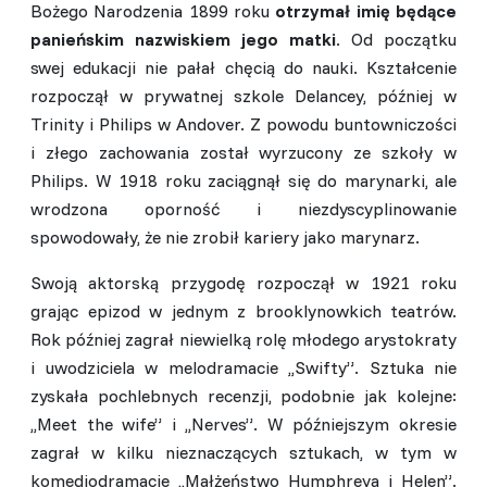
Bożego Narodzenia 1899 roku
otrzymał imię będące
panieńskim nazwiskiem jego matki
. Od początku
swej edukacji nie pałał chęcią do nauki. Kształcenie
rozpoczął w prywatnej szkole Delancey, później w
Trinity i Philips w Andover. Z powodu buntowniczości
i złego zachowania został wyrzucony ze szkoły w
Philips. W 1918 roku zaciągnął się do marynarki, ale
wrodzona oporność i niezdyscyplinowanie
spowodowały, że nie zrobił kariery jako marynarz.
Swoją aktorską przygodę rozpoczął w 1921 roku
grając epizod w jednym z brooklynowkich teatrów.
Rok później zagrał niewielką rolę młodego arystokraty
i uwodziciela w melodramacie ,,Swifty”. Sztuka nie
zyskała pochlebnych recenzji, podobnie jak kolejne:
,,Meet the wife” i ,,Nerves”. W późniejszym okresie
zagrał w kilku nieznaczących sztukach, w tym w
komediodramacie ,,Małżeństwo Humphreya i Helen”.