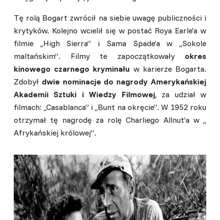
Tę rolą Bogart zwrócił na siebie uwagę publiczności i
krytyków. Kolejno wcielił się w postać Roya Earle’a w
filmie ,,High Sierra” i Sama Spade’a w ,,Sokole
maltańskim”. Filmy te zapoczątkowały
okres
kinowego czarnego kryminału
w karierze Bogarta.
Zdobył
dwie nominacje do nagrody Amerykańskiej
Akademii Sztuki i Wiedzy Filmowej
, za udział w
filmach: ,,Casablanca” i ,,Bunt na okręcie”. W 1952 roku
otrzymał tę nagrodę za rolę Charliego Allnut’a w ,,
Afrykańskiej królowej”.