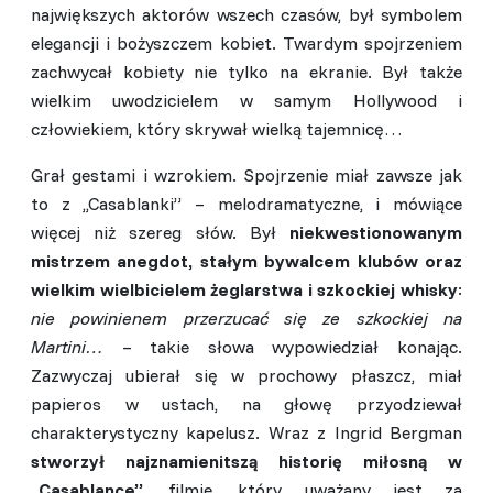
największych aktorów wszech czasów, był symbolem
elegancji i bożyszczem kobiet. Twardym spojrzeniem
zachwycał kobiety nie tylko na ekranie. Był także
wielkim uwodzicielem w samym Hollywood i
człowiekiem, który skrywał wielką tajemnicę…
Grał gestami i wzrokiem. Spojrzenie miał zawsze jak
to z ,,Casablanki” – melodramatyczne, i mówiące
więcej niż szereg słów. Był
niekwestionowanym
mistrzem anegdot, stałym bywalcem klubów oraz
wielkim wielbicielem żeglarstwa i szkockiej whisky
:
nie powinienem przerzucać się ze szkockiej na
Martini…
– takie słowa wypowiedział konając.
Zazwyczaj ubierał się w prochowy płaszcz, miał
papieros w ustach, na głowę przyodziewał
charakterystyczny kapelusz. Wraz z Ingrid Bergman
stworzył najznamienitszą historię miłosną w
,,Casablance”
, filmie, który uważany jest za