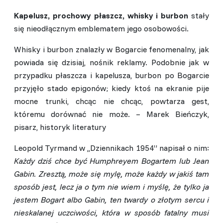
Kapelusz, prochowy płaszcz, whisky i burbon
stały
się nieodłącznym emblematem jego osobowości.
Whisky i burbon znalazły w Bogarcie fenomenalny, jak
powiada się dzisiaj, nośnik reklamy. Podobnie jak w
przypadku płaszcza i kapelusza, burbon po Bogarcie
przyjęło stado epigonów; kiedy ktoś na ekranie pije
mocne trunki, chcąc nie chcąc, powtarza gest,
któremu dorównać nie może. – Marek Bieńczyk,
pisarz, historyk literatury
Leopold Tyrmand w ,,Dziennikach 1954” napisał o nim:
Każdy dziś chce być Humphreyem Bogartem lub Jean
Gabin. Zresztą, może się mylę, może każdy w jakiś tam
sposób jest, lecz ja o tym nie wiem i myślę, że tylko ja
jestem Bogart albo Gabin, ten twardy o złotym sercu i
nieskalanej uczciwości, która w sposób fatalny musi