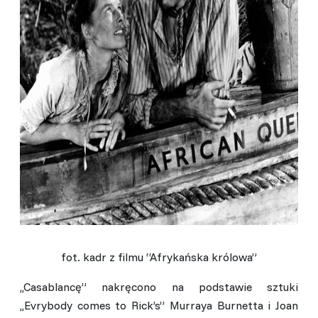
fot. kadr z filmu “Afrykańska królowa”
,,Casablancę” nakręcono na podstawie sztuki
,,Evrybody comes to Rick’s” Murraya Burnetta i Joan