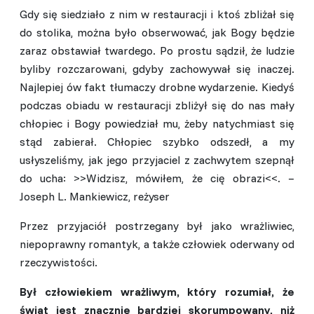
Gdy się siedziało z nim w restauracji i ktoś zbliżał się
do stolika, można było obserwować, jak Bogy będzie
zaraz obstawiał twardego. Po prostu sądził, że ludzie
byliby rozczarowani, gdyby zachowywał się inaczej.
Najlepiej ów fakt tłumaczy drobne wydarzenie. Kiedyś
podczas obiadu w restauracji zbliżył się do nas mały
chłopiec i Bogy powiedział mu, żeby natychmiast się
stąd zabierał. Chłopiec szybko odszedł, a my
usłyszeliśmy, jak jego przyjaciel z zachwytem szepnął
do ucha: >>Widzisz, mówiłem, że cię obrazi<<. –
Joseph L. Mankiewicz, reżyser
Przez przyjaciół postrzegany był jako wrażliwiec,
niepoprawny romantyk, a także człowiek oderwany od
rzeczywistości.
Był człowiekiem wrażliwym, który rozumiał, że
świat jest znacznie bardziej skorumpowany, niż