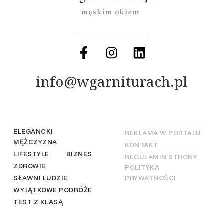
info@wgarniturach.pl
ELEGANCKI
REKLAMA W PORTALU
MĘŻCZYZNA
KONTAKT
LIFESTYLE
BIZNES
REGULAMIN STRONY
ZDROWIE
POLITYKA
SŁAWNI LUDZIE
PRYWATNOŚCI
WYJĄTKOWE PODRÓŻE
TEST Z KLASĄ