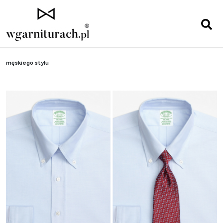
Strona główna
»
Elegancki mężczyzna
»
Koszula typu Button down – ikona
męskiego stylu