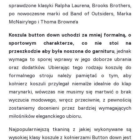
sprawdzone klasyki Ralpha Laurena, Brooks Brothers,
po nowoczesne marki od Band of Outsiders, Marka
McNairy’ego i Thoma Browne’a
Koszula button down uchodzi za mniej formalną, o
sportowym charakterze, co nie stoi na
przeszkodzie aby była noszona do garnituru
, jednak
wymaga to sporej wprawy w jego doborze ubrania
oraz dodatków. Ubierając tego rodzaju koszulę do
formalnego stroju należy pamiętać o tym, aby
kołnierz koszuli przylegał niemalże idealnie do klap
marynarki, wówczas nie musimy się martwić o brak
wyczucia modowego, wręcz przeciwnie, z pewnością
zostaniemy docenieni przez bardziej wymagających
miłośników eleganckiego ubioru.
Najpopularniejszą tkaniną z jakiej wykonywane są
wysokiej klasy koszule z kołnierzami Button down jest