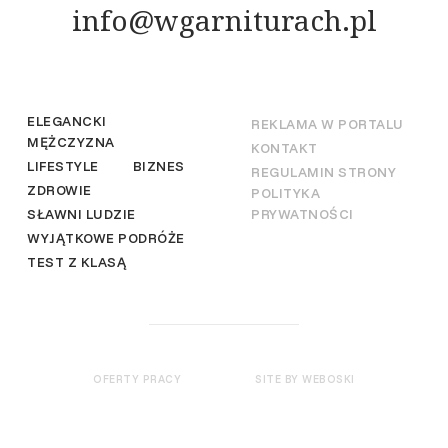
info@wgarniturach.pl
ELEGANCKI
REKLAMA W PORTALU
MĘŻCZYZNA
KONTAKT
LIFESTYLE
BIZNES
REGULAMIN STRONY
ZDROWIE
POLITYKA
SŁAWNI LUDZIE
PRYWATNOŚCI
WYJĄTKOWE PODRÓŻE
TEST Z KLASĄ
OFERTY PRACY
SITE BY WEBOSKI