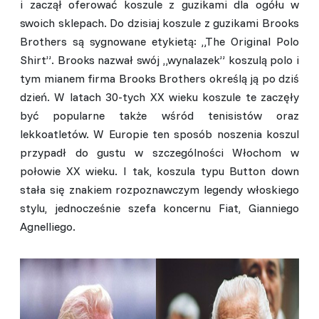
i zaczął oferować koszule z guzikami dla ogółu w
swoich sklepach. Do dzisiaj koszule z guzikami Brooks
Brothers są sygnowane etykietą: „The Original Polo
Shirt”. Brooks nazwał swój „wynalazek” koszulą polo i
tym mianem firma Brooks Brothers określą ją po dziś
dzień. W latach 30-tych XX wieku koszule te zaczęły
być popularne także wśród tenisistów oraz
lekkoatletów. W Europie ten sposób noszenia koszul
przypadł do gustu w szczególności Włochom w
połowie XX wieku. I tak, koszula typu Button down
stała się znakiem rozpoznawczym legendy włoskiego
stylu, jednocześnie szefa koncernu Fiat, Gianniego
Agnelliego.