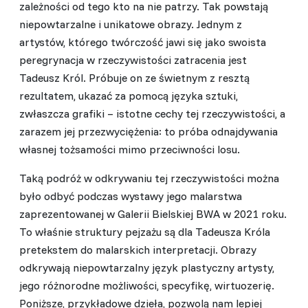
zależności od tego kto na nie patrzy. Tak powstają
niepowtarzalne i unikatowe obrazy. Jednym z
artystów, którego twórczość jawi się jako swoista
peregrynacja w rzeczywistości zatracenia jest
Tadeusz Król. Próbuje on ze świetnym z resztą
rezultatem, ukazać za pomocą języka sztuki,
zwłaszcza grafiki – istotne cechy tej rzeczywistości, a
zarazem jej przezwyciężenia: to próba odnajdywania
własnej tożsamości mimo przeciwności losu.
Taką podróż w odkrywaniu tej rzeczywistości można
było odbyć podczas wystawy jego malarstwa
zaprezentowanej w Galerii Bielskiej BWA w 2021 roku.
To właśnie struktury pejzażu są dla Tadeusza Króla
pretekstem do malarskich interpretacji. Obrazy
odkrywają niepowtarzalny język plastyczny artysty,
jego różnorodne możliwości, specyfikę, wirtuozerię.
Poniższe, przykładowe dzieła, pozwolą nam lepiej