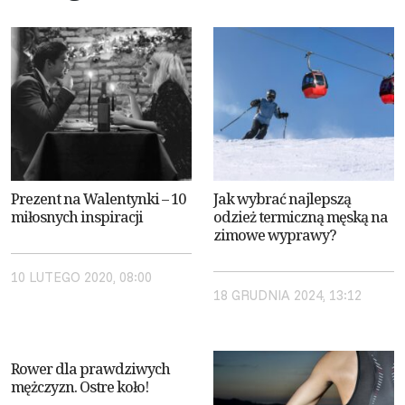
Prezent na Walentynki – 10
Jak wybrać najlepszą
miłosnych inspiracji
odzież termiczną męską na
zimowe wyprawy?
10 LUTEGO 2020, 08:00
18 GRUDNIA 2024, 13:12
Rower dla prawdziwych
mężczyzn. Ostre koło!