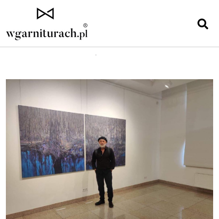
Strona główna
»
Lifestyle
»
Pamiętaj o sztuce! (Artis memento!)