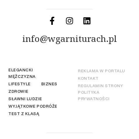
info@wgarniturach.pl
ELEGANCKI
REKLAMA W PORTALU
MĘŻCZYZNA
KONTAKT
LIFESTYLE
BIZNES
REGULAMIN STRONY
ZDROWIE
POLITYKA
SŁAWNI LUDZIE
PRYWATNOŚCI
WYJĄTKOWE PODRÓŻE
TEST Z KLASĄ