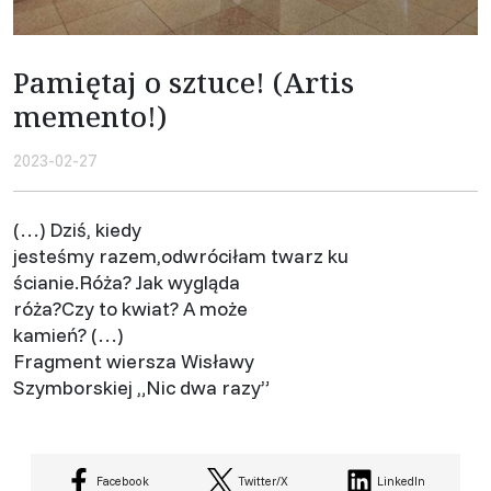
Pamiętaj o sztuce! (Artis
memento!)
2023-02-27
(…) Dziś, kiedy
jesteśmy razem,odwróciłam twarz ku
ścianie.Róża? Jak wygląda
róża?Czy to kwiat? A może
kamień? (…)
Fragment wiersza Wisławy
Szymborskiej „Nic dwa razy”
Facebook
Twitter/X
LinkedIn