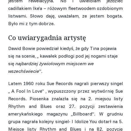
jestem rewelacyjna. No i uwielbiam jeździec
cadillakiem Ike’a – różowym fleetwoodem ozdobionym
listwami. Słowo daję, uważałam, ze jestem bogata.
Było mi z tym dobrze.
Co uwiarygadnia artystę
Dawid Bowie powiedział kiedyś, że gdy Tina pojawia
się na scenie, ,, kawałek podłogi pod jej nogami staje
się
najbardziej żywiołowym miejscem we
wszechświecie
”.
Latem 1960 roku Sue Records nagrali pierwszy singel
,, A Fool In Love” , wypuszczony przez wytwórnię Sue
Records. Piosenka znalazła się na 2. miejscu listy
Rhythm and Blues oraz 27. pozycji zestawienia
amerykańskiego magazynu ,,Billboard”. W grudniu
grupa nagrała kolejny singiel- I Idolize You dotarł na 5.
Miejsce listy Rhythm and Blues i na 82. pozycję