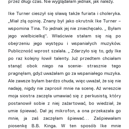
przez długi czas. Nie wyglądałam jednak, jak należy.
Ike Turner cieszył się sławą także furiata i choleryka.
,,Miał złą opinię. Znany był jako okrutnik Ike Turner –
wspomina Tina. To jednak jej nie zniechęcało. ,, Byłam
jego wielbicielką”. Właściwie stałam się nią po
obejrzeniu jego występu i wspaniałych muzyków.
Publiczność wprost szalała. ,, Zdarzyło się to, gdy Ike
po raz kolejny łowił talenty. Już przedtem chciałam
stanąć obok niego na scenie- strasznie tego
pragnęłam, gdyż uważałam go za wspaniałego muzyka.
Ale zawsze byłam bardzo chuda, więc uważał, że się nie
nadaję, nigdy nie zaprosił mnie na scenę. Aż wreszcie
moja siostra zaczęła umawiać się z perkusistą, który
postanowił sobie z niej zażartować, bo wiedział, że
umie śpiewać. Dał jej mikrofon, a ona przekazała go
mnie, ja zaś zaczęłam śpiewać… Zaśpiewałam
piosenkę B.B. Kinga. W ten sposób Ike mnie