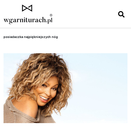
Strona główna
»
Sławni ludzie
»
Tina Turner. Królowa rock and rolla i
posiadaczka najpiękniejszych nóg