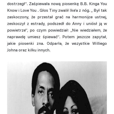
dostrzegł”. Zaśpiewała nową piosenkę B.B. Kinga You
Know i Love You . Głos Tiny zwalił Ike’a z nóg. ,, Był tak
zaskoczony, że przestał grać na harmonijce ustnej,
zeskoczył z estrady, podszedł do Anny i uniósł ją w
powietrze”, po czym powiedział: ,,Nie wiedziałem, że
naprawdę umiesz śpiewać”. Potem jeszcze zapytał,
jakie piosenki zna. Odparła, że wszystkie Williego
Johna oraz kilku innych.