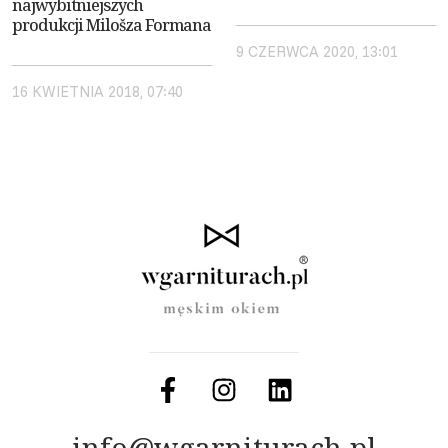
najwybitniejszych
produkcji Milošza Formana
9 CZERWCA 2020, 13:01
16 KWIETNIA 2018, 07:40
info@wgarniturach.pl