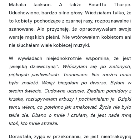
Mahalia Jackson. A także Rosetta Tharpe.
Uduchowione, bardzo silne głosy. Wiedziałam tylko, że
to kobiety pochodzące z czarnej rasy, rozpoznawalne i
szanowane. Ale przyznaję, że opracowywałam swoje
wersje męskich pieśni. Nie wtórowałam kobietom ani
nie słuchałam wiele kobiecej muzyki.
W wywiadach niejednokrotnie wspomina, że jest
,,wiejską dziewczyną”.
Włóczyłam się po zielonych,
pięknych pastwiskach. Tennessee. Nie można mnie
było znaleźć. Wciąż biegałam po dworze. Byłam w
swoim świecie. Cudowne uczucie. Zjadłam pomidory z
krzaka, rozłupywałam arbuzy i pochłaniałam je. Dzięki
temu wiem, co powinno jak smakować. Życie nie było
takie złe. Dbano o mnie i czułam, że jest nade mną
ktoś, kto mnie strzeże.
Dorastała, żyjąc w przekonaniu, że jest nieatrakcyjną