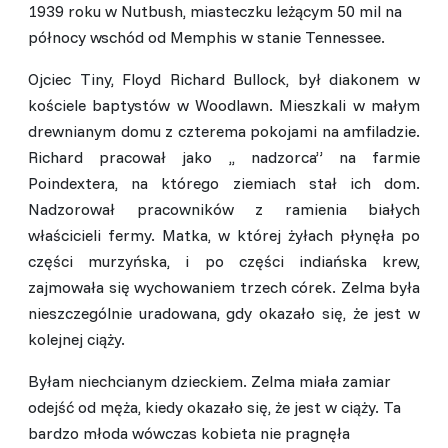
1939 roku w Nutbush, miasteczku leżącym 50 mil na
północy wschód od Memphis w stanie Tennessee.
Ojciec Tiny, Floyd Richard Bullock, był diakonem w
kościele baptystów w Woodlawn. Mieszkali w małym
drewnianym domu z czterema pokojami na amfiladzie.
Richard pracował jako ,, nadzorca” na farmie
Poindextera, na którego ziemiach stał ich dom.
Nadzorował pracowników z ramienia białych
właścicieli fermy. Matka, w której żyłach płynęła po
części murzyńska, i po części indiańska krew,
zajmowała się wychowaniem trzech córek. Zelma była
nieszczególnie uradowana, gdy okazało się, że jest w
kolejnej ciąży.
Byłam niechcianym dzieckiem. Zelma miała zamiar
odejść od męża, kiedy okazało się, że jest w ciąży. Ta
bardzo młoda wówczas kobieta nie pragnęła