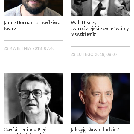
Jamie Dornan: prawdziwa
Walt Disney –
twarz
czarodziejskie życie twórcy
Myszki Miki
23 KWIETNIA 2018, 07:46
23 LUTEGO 2018, 08:07
Czeski Geniusz. Pięć
Jak żyją sławni ludzie?