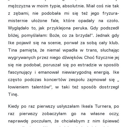
mężczyzna w moim typie, absolutnie. Miał coś nie tak
z zębami, nie podobała mi się też jego fryzura-
misternie ułożone fale, które opadały na czoło.
Wyglądało to, jak przyklejona peruka. Gdy podszedł
bliżej, pomyślałam: Boże, co za brzydal”. Jednak gdy
Ike pojawił się na scenie, porwał za sobą cały klub.
Tina pamięta, że niemal wpadła w trans, słuchając
wygrywanych przez niego dźwięków. Choć fizycznie jej
się nie podobał, poruszał się po estradzie w sposób
fascynujący i emanował niewiarygodną energią. Ike
często podczas koncertów zespołu zajmował się ,,
łowieniem talentów”, w taki też sposób dostrzegł
Tinę.
Kiedy po raz pierwszy usłyszałam Ikea’a Turnera, po
raz pierwszy zobaczyłam go na własne oczy,
naprawdę poczułam, że chciałabym z nim śpiewać