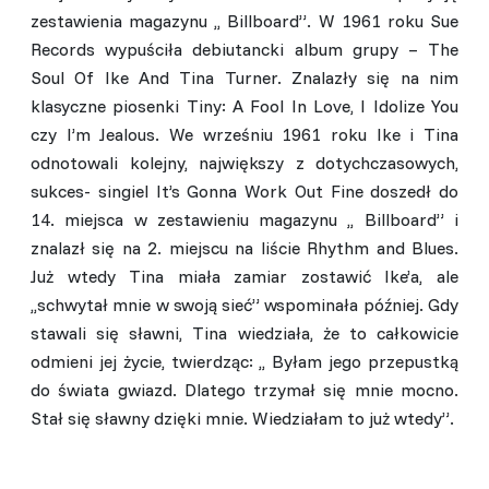
zestawienia magazynu ,, Billboard”. W 1961 roku Sue
Records wypuściła debiutancki album grupy – The
Soul Of Ike And Tina Turner. Znalazły się na nim
klasyczne piosenki Tiny: A Fool In Love, I Idolize You
czy I’m Jealous. We wrześniu 1961 roku Ike i Tina
odnotowali kolejny, największy z dotychczasowych,
sukces- singiel It’s Gonna Work Out Fine doszedł do
14. miejsca w zestawieniu magazynu ,, Billboard” i
znalazł się na 2. miejscu na liście Rhythm and Blues.
Już wtedy Tina miała zamiar zostawić Ike’a, ale
,,schwytał mnie w swoją sieć” wspominała później. Gdy
stawali się sławni, Tina wiedziała, że to całkowicie
odmieni jej życie, twierdząc: ,, Byłam jego przepustką
do świata gwiazd. Dlatego trzymał się mnie mocno.
Stał się sławny dzięki mnie. Wiedziałam to już wtedy”.