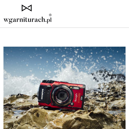
Strona główna
»
Tech
»
Gratka dla fanów fotografii od Olympus