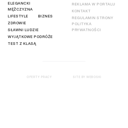
ELEGANCKI
REKLAMA W PORTALU
MĘŻCZYZNA
KONTAKT
LIFESTYLE
BIZNES
REGULAMIN STRONY
ZDROWIE
POLITYKA
SŁAWNI LUDZIE
PRYWATNOŚCI
WYJĄTKOWE PODRÓŻE
TEST Z KLASĄ
OFERTY PRACY
SITE BY WEBOSKI