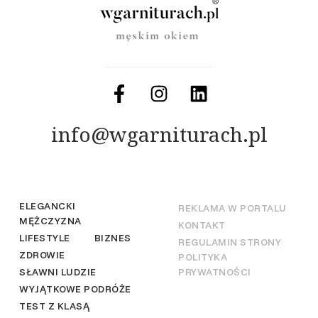
info@wgarniturach.pl
ELEGANCKI
REKLAMA W PORTALU
MĘŻCZYZNA
KONTAKT
LIFESTYLE
BIZNES
REGULAMIN STRONY
ZDROWIE
POLITYKA
SŁAWNI LUDZIE
PRYWATNOŚCI
WYJĄTKOWE PODRÓŻE
TEST Z KLASĄ