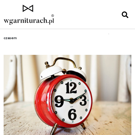
Strona główna
»
Tech
»
Subiektywny ranking aplikacji do zarządzania
czasem