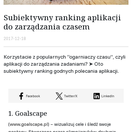
Subiektywny ranking aplikacji
do zarządzania czasem
2017-12-18
Korzystacie z popularnych “ogarniaczy czasu”, czyli
aplikacji do zarządzania zadaniami? ➤ Oto
subiektywny ranking godnych polecania aplikacji.
Facebook
Twitter/X
LinkedIn
1. Goalscape
(
www.goalscape.pl
) – wizualizuj cele i śledź swoje
postępy. Stworzona przez olimpijczyków, drużynie