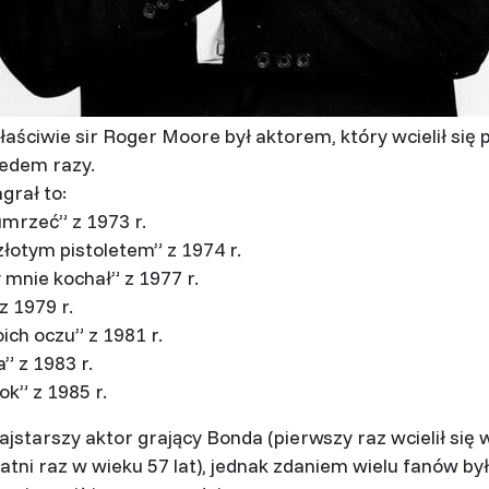
aściwie sir Roger Moore był aktorem, który wcielił się
iedem razy.
grał to:
umrzeć” z 1973 r.
złotym pistoletem” z 1974 r.
 mnie kochał” z 1977 r.
 1979 r.
ich oczu” z 1981 r.
” z 1983 r.
ok” z 1985 r.
jstarszy aktor grający Bonda (pierwszy raz wcielił się 
tatni raz w wieku 57 lat), jednak zdaniem wielu fanów był