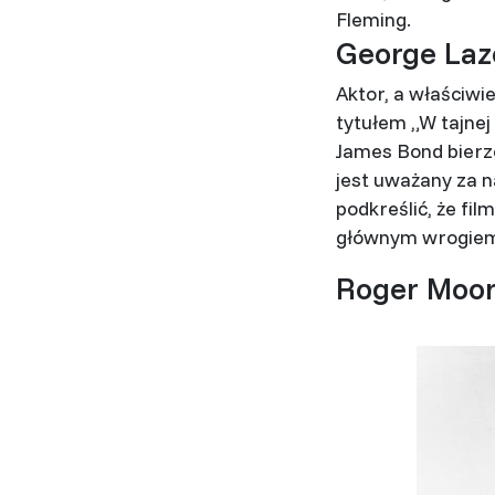
Fleming.
George La
Aktor, a właściwie
tytułem „W tajnej 
James Bond bierz
jest uważany za 
podkreślić, że fi
głównym wrogiem, 
Roger Moo