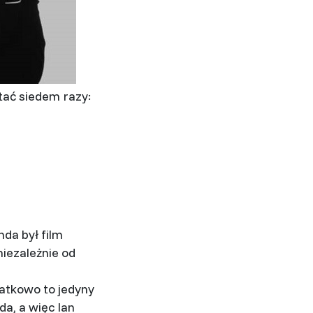
tać siedem razy:
da był film
iezależnie od
datkowo to jedyny
da, a więc Ian