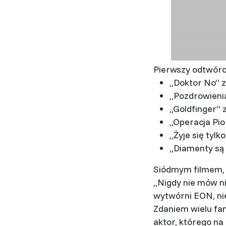
Pierwszy odtwórca
„Doktor No” z 
„Pozdrowienia 
„Goldfinger” z
„Operacja Pior
„Żyje się tylk
„Diamenty są 
Siódmym filmem, 
„Nigdy nie mów ni
wytwórni EON, nie 
Zdaniem wielu fan
aktor, którego na