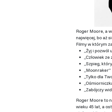
Roger Moore, a wł
najwięcej, bo aż s
Filmy w którym za
„Żyj i pozwól 
„Człowiek ze 
„Szpieg, który
„Moonraker” z
„Tylko dla Two
„Ośmiorniczka
„Zabójczy wid
Roger Moore to na
wieku 45 lat, a os