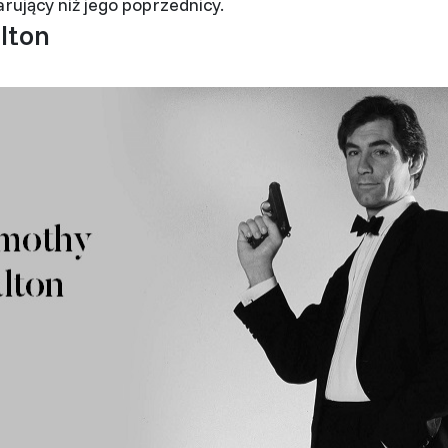
arujący niż jego poprzednicy.
lton