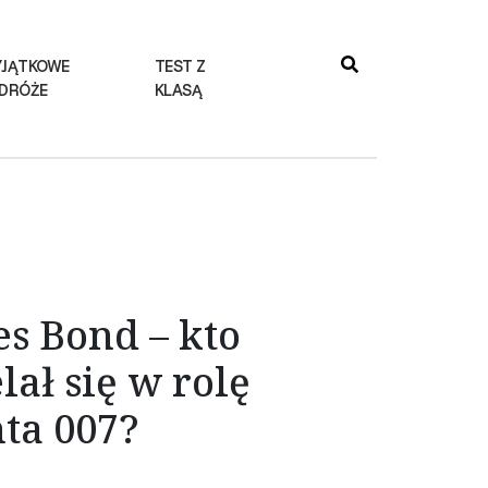
JĄTKOWE
TEST Z
DRÓŻE
KLASĄ
s Bond – kto
lał się w rolę
ta 007?