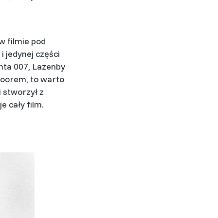
w filmie pod
i jedynej części
nta 007, Lazenby
Moorem, to warto
i stworzył z
e cały film.