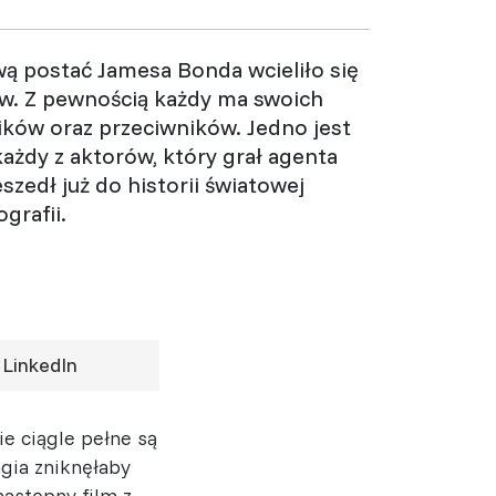
ą postać Jamesa Bonda wcieliło się
w. Z pewnością każdy ma swoich
ków oraz przeciwników. Jedno jest
ażdy z aktorów, który grał agenta
eszedł już do historii światowej
grafii.
LinkedIn
ie ciągle pełne są
gia zniknęłaby
astępny film z