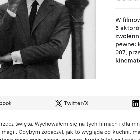
W filmow
6 aktoró
zwolenni
pewne: k
007, prz
kinemato
book
Twitter/X
rzecz święta. Wychowałem się na tych filmach i dla mn
 magii. Gdybym zobaczył, jak to wygląda od kuchni, ma
atego masz moje słowo: owszem, kupię bilet na każdy n