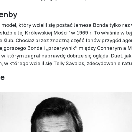
zenby
 model, który wcielił się postać Jamesa Bonda tylko raz 
służbie Jej Królewskiej Mości” w 1969 r. To właśnie w tej 
e ślub. Chociaż przez znaczną część fanów przygód age
najgorszego Bonda i „przerywnik” między Connerym a 
lm w którym zagrał naprawdę dobrze się ogląda. Duet, jak
w którego wcielił się Telly Savalas, zdecydowanie ratuj
re