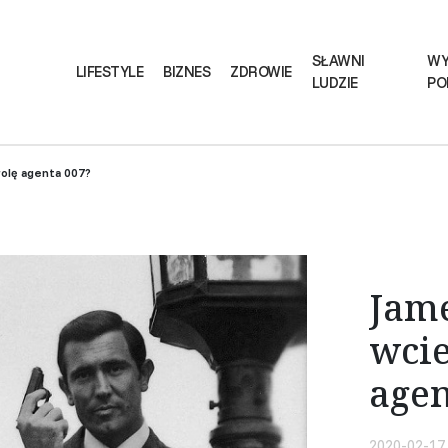
SŁAWNI
WY
LIFESTYLE
BIZNES
ZDROWIE
LUDZIE
PO
rolę agenta 007?
Jame
wcie
agen
2020-02-17