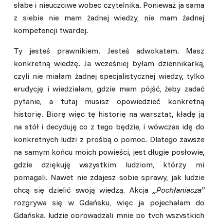
słabe i nieuczciwe wobec czytelnika. Ponieważ ja sama
z siebie nie mam żadnej wiedzy, nie mam żadnej
kompetencji twardej.
Ty jesteś prawnikiem. Jesteś adwokatem. Masz
konkretną wiedzę. Ja wcześniej byłam dziennikarką,
czyli nie miałam żadnej specjalistycznej wiedzy, tylko
erudycję i wiedziałam, gdzie mam pójść, żeby zadać
pytanie, a tutaj musisz opowiedzieć konkretną
historię. Biorę więc tę historię na warsztat, kładę ją
na stół i decyduję co z tego będzie, i wówczas idę do
konkretnych ludzi z prośbą o pomoc. Dlatego zawsze
na samym końcu moich powieści, jest długie posłowie,
gdzie dziękuję wszystkim ludziom, którzy mi
pomagali. Nawet nie zdajesz sobie sprawy, jak ludzie
chcą się dzielić swoją wiedzą. Akcja
„Pochłaniacza”
rozgrywa się w Gdańsku, więc ja pojechałam do
Gdańska, ludzie oprowadzali mnie po tych wszystkich