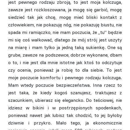
jest pewnego rodzaju zbroją, to jest moja kolczuga,
zawsze jest rozkloszowana, ja mogę się garbić, mogę
siedzieć tak jak chcę, mogę mieć bliski kontakt z
człowiekiem, nie pokazuję nóg, nie pokazuję biustu, nie
spada mi ramiączko, nie mam poczucia, że „tu” będzie
mi się coś wałkować, dlatego że mój strój jest uszyty
na miarę i mam tylko ja jedną taką sukienkę. One są
grube, zawsze na podszewce, dobrze wykonane, dbam
o to, i nie jest dla mnie istotne jak ktoś to odczytuje
czy ocenia, ponieważ ja robię to dla siebie. To jest
moje poczucie komfortu i pewnego rodzaju kolczuga.
Mam wtedy poczucie bezpieczeństwa. Inna rzecz to
jest taka, że kiedy kogoś szanujesz, traktujesz z
szacunkiem, ubierasz się elegancko. Do teściowej, nie
idziesz w bikini i w postrzępionych spodenkach,
ponieważ nawet jak lubisz tak chodzić, to jej byłoby
dziwnie i przykro. Mało tego, ja ekonomicznie