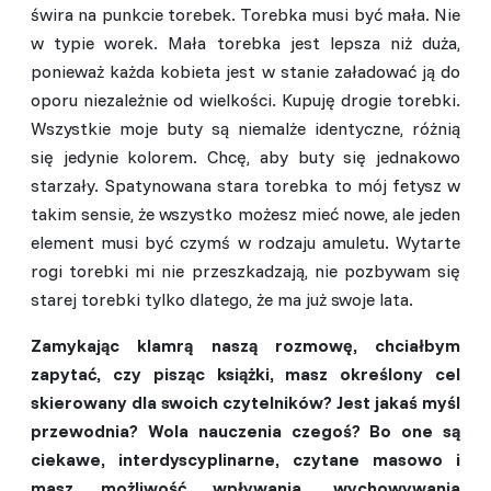
świra na punkcie torebek. Torebka musi być mała. Nie
w typie worek. Mała torebka jest lepsza niż duża,
ponieważ każda kobieta jest w stanie załadować ją do
oporu niezależnie od wielkości. Kupuję drogie torebki.
Wszystkie moje buty są niemalże identyczne, różnią
się jedynie kolorem. Chcę, aby buty się jednakowo
starzały. Spatynowana stara torebka to mój fetysz w
takim sensie, że wszystko możesz mieć nowe, ale jeden
element musi być czymś w rodzaju amuletu. Wytarte
rogi torebki mi nie przeszkadzają, nie pozbywam się
starej torebki tylko dlatego, że ma już swoje lata.
Zamykając klamrą naszą rozmowę, chciałbym
zapytać, czy pisząc książki, masz określony cel
skierowany dla swoich czytelników? Jest jakaś myśl
przewodnia? Wola nauczenia czegoś? Bo one są
ciekawe, interdyscyplinarne, czytane masowo i
masz możliwość wpływania, wychowywania