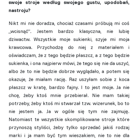
swoje stroje według swojego gustu, upodobań,
nastroju?
Nikt mi nie doradza, chociaż czasami próbują mi coś
„wcisnąć”. Jestem bardzo klasyczna, nie lubię
dziwactw. Wszystkie moje sukienki, szyje mi moja
krawcowa. Przychodzę do niej z materiałem i
oświadczam, że z tego będzie płaszcz, a z tego będzie
sukienka, i ona najpierw mówi, że tego się nie da uszyć,
albo że to nie będzie dobrze wyglądało, a potem się
okazuje, że miałam rację. Raz uszyłam sobie z koca
płaszcz w kratę, bardzo fajny. I to jest moje. Ja nie
chcę, żeby ktoś mnie przebierał. Nie mam takiej
potrzeby, żeby ktoś mi stwarzał tzw. wizerunek, bo to
nie jestem ja. Ja w ogóle się tym nie zajmuję.
Natomiast te wszystkie skomplikowane stroje które
przynoszą styliści, żeby tylko sprzedać jakiś rodzaj
marki i ja mam być tym wieszakiem, nie to nie dla