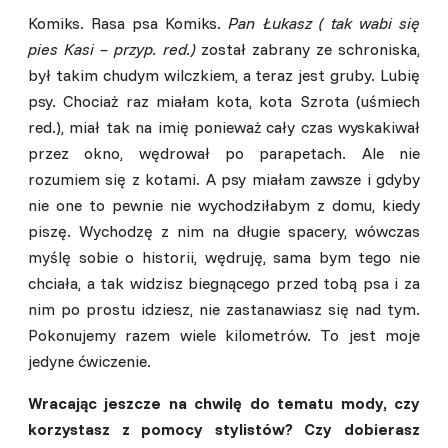
Komiks. Rasa psa Komiks.
Pan Łukasz ( tak wabi się
pies Kasi – przyp. red.)
został zabrany ze schroniska,
był takim chudym wilczkiem, a teraz jest gruby. Lubię
psy. Chociaż raz miałam kota, kota Szrota (uśmiech
red.), miał tak na imię ponieważ cały czas wyskakiwał
przez okno, wędrował po parapetach. Ale nie
rozumiem się z kotami. A psy miałam zawsze i gdyby
nie one to pewnie nie wychodziłabym z domu, kiedy
piszę. Wychodzę z nim na długie spacery, wówczas
myślę sobie o historii, wędruję, sama bym tego nie
chciała, a tak widzisz biegnącego przed tobą psa i za
nim po prostu idziesz, nie zastanawiasz się nad tym.
Pokonujemy razem wiele kilometrów. To jest moje
jedyne ćwiczenie.
Wracając jeszcze na chwilę do tematu mody, czy
korzystasz z pomocy stylistów? Czy dobierasz