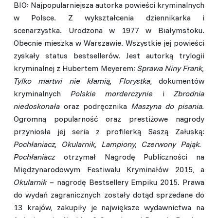
BIO: Najpopularniejsza autorka powieści kryminalnych
w Polsce. Z wykształcenia dziennikarka i
scenarzystka. Urodzona w 1977 w Białymstoku.
Obecnie mieszka w Warszawie. Wszystkie jej powieści
zyskały status bestsellerów. Jest autorką trylogii
kryminalnej z Hubertem Meyerem:
Sprawa Niny Frank,
Tylko martwi nie kłamią, Florystka
, dokumentów
kryminalnych
Polskie morderczynie
i
Zbrodnia
niedoskonała
oraz podręcznika
Maszyna do pisania.
Ogromną popularność oraz prestiżowe nagrody
przyniosła jej seria z profilerką Saszą Załuską:
Pochłaniacz, Okularnik, Lampiony, Czerwony Pająk.
Pochłaniacz
otrzymał Nagrodę Publiczności na
Międzynarodowym Festiwalu Kryminałów 2015, a
Okularnik
– nagrodę Bestsellery Empiku 2015. Prawa
do wydań zagranicznych zostały dotąd sprzedane do
13 krajów, zakupiły je największe wydawnictwa na