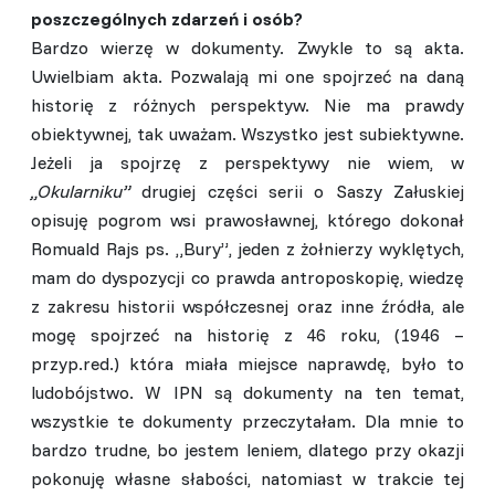
poszczególnych zdarzeń i osób?
Bardzo wierzę w dokumenty. Zwykle to są akta.
Uwielbiam akta. Pozwalają mi one
spojrzeć
na daną
historię z różnych perspektyw. Nie ma prawdy
obiektywnej, tak uważam. Wszystko jest subiektywne.
Jeżeli ja spojrzę z perspektywy nie wiem, w
„Okularniku”
drugiej części serii o Saszy Załuskiej
opisuję pogrom wsi prawosławnej, którego dokonał
Romuald Rajs ps. „Bury”, jeden z żołnierzy wyklętych,
mam do dyspozycji co prawda antroposkopię, wiedzę
z zakresu historii współczesnej oraz inne źródła, ale
mogę spojrzeć na historię z 46 roku, (1946 –
przyp.red.) która miała miejsce naprawdę, było to
ludobójstwo. W IPN są dokumenty na ten temat,
wszystkie te dokumenty przeczytałam. Dla mnie to
bardzo trudne, bo jestem leniem, dlatego przy okazji
pokonuję własne słabości, natomiast w trakcie tej