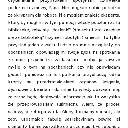
podczas rozmowy, Pana. Nie mogłam sobie poradzić
ze skryptem dla robota. Nie mogłam znaleźć eksperta,
który by mógł mi w tym pomóc, i wtedy poszłam za tą
bibliotekę, żeby się „dotlenić” (śmiech) i kto znajduje
się za biblioteką? Inżynier robotyki ( śmiech). To tylko
przykład jeden z wielu. Ludzie do mnie piszą listy po
spotkaniach, opowiadają mi swoje życia, na spotkania
ze mną przychodzą zaskakujące osoby, ja zawsze
myślę o tym na spotkaniach, czy nie opowiadam
głupot, ponieważ na te spotkania przychodzą ludzie
którzy są przedstawicielami organów ścigania,
sędziowie z kwiatami do mnie to wtedy obawiam się,
że zaraz będę dostawała informacje jak to wszystko
źle przeprowadziłam (uśmiech). Wiem, że proces
sądowy przebiega w określony formalny sposób, ale
żeby urozmaicić fabułę uatrakcyjniam pewne jej
elementy, bo nie wszystko co piszę musi być zgodne z