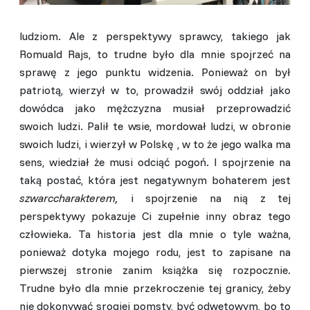
ludziom. Ale z perspektywy sprawcy, takiego jak
Romuald Rajs, to trudne było dla mnie spojrzeć na
sprawę z jego punktu widzenia. Ponieważ on był
patriotą, wierzył w to, prowadził swój oddział jako
dowódca jako mężczyzna musiał przeprowadzić
swoich ludzi. Palił te wsie, mordował ludzi, w obronie
swoich ludzi, i wierzył w Polskę , w to że jego walka ma
sens, wiedział że musi odciąć pogoń. I spojrzenie na
taką postać, która jest negatywnym bohaterem jest
szwarccharakterem,
i spojrzenie na nią z tej
perspektywy pokazuje Ci zupełnie inny obraz tego
człowieka. Ta historia jest dla mnie o tyle ważna,
ponieważ dotyka mojego rodu, jest to zapisane na
pierwszej stronie zanim książka się rozpocznie.
Trudne było dla mnie przekroczenie tej granicy, żeby
nie dokonywać srogiej pomsty, być odwetowym, bo to