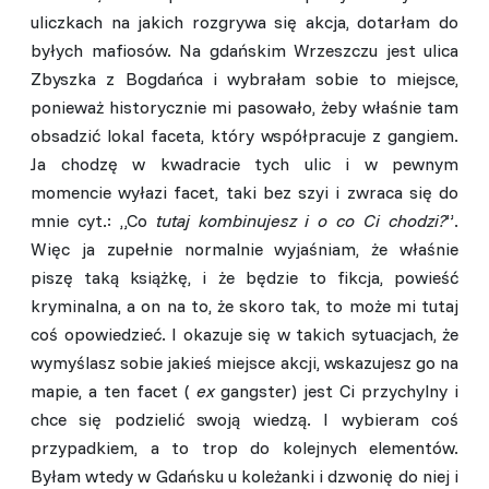
uliczkach na jakich rozgrywa się akcja, dotarłam do
byłych mafiosów. Na gdańskim Wrzeszczu jest ulica
Zbyszka z Bogdańca i wybrałam sobie to miejsce,
ponieważ historycznie mi pasowało, żeby właśnie tam
obsadzić lokal faceta, który współpracuje z gangiem.
Ja chodzę w kwadracie tych ulic i w pewnym
momencie wyłazi facet, taki bez szyi i zwraca się do
mnie cyt.: „Co
tutaj kombinujesz i o co Ci chodzi?
”.
Więc ja zupełnie normalnie wyjaśniam, że właśnie
piszę taką książkę, i że będzie to fikcja, powieść
kryminalna, a on na to, że skoro tak, to może mi tutaj
coś opowiedzieć. I okazuje się w takich sytuacjach, że
wymyślasz sobie jakieś miejsce akcji, wskazujesz go na
mapie, a ten facet (
ex
gangster) jest Ci przychylny i
chce się podzielić swoją wiedzą. I wybieram coś
przypadkiem, a to trop do kolejnych elementów.
Byłam wtedy w Gdańsku u koleżanki i dzwonię do niej i