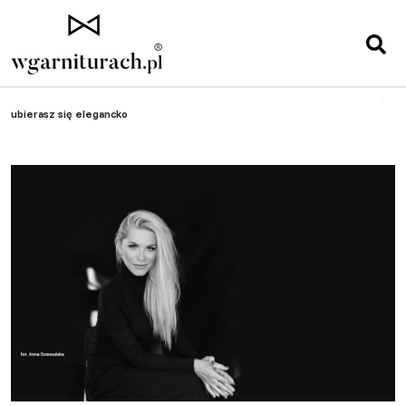
Strona główna
»
Sławni ludzie
»
Katarzyna Bonda: Kiedy kogoś szanujesz,
ubierasz się elegancko