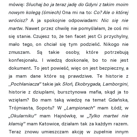
mówię:
Słuchaj bo ja teraz jadę do Gdyni z takim moim
nowym kolegą (śmiech)
Ona mi na to:
Co? Ale o której
wrócisz?
A ja spokojnie odpowiadam:
Nic się nie
martw
. Nawet przez chwilę nie pomyślałam, że coś mi
się stanie. Czujesz to, że ten facet jest Ci przychylny,
mało tego, on chciał się tym podzielić. Nikogo nie
zmuszam. Są takie osoby, które potrzebują
konfesjonału. I wiedzą doskonale, bo to nie jest
dokument. To jest powieść, więc on jest bezpieczny, a
ja mam dane które są prawdziwe. Te historie z
„
Pochłaniacza”
takie jak
Słoń, Ekobrygada, Lamborgini
,
historie z dziuplami, bursztynowa mafia, skąd ja to
wzięłam? Bo mam taką wiedzę na temat Gdańska,
Trójmiasta, Sopotu? W
„Lampionach”
mam Łódź, w
„Okularniku”
mam Hajnówkę, w
„Tylko martwi nie
kłamią”
mam Katowice, działam tak za każdym razem.
Teraz znowu umieszczam akcję w zupełnie innym