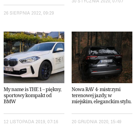
30 STYCZNIA 2020, 07:07
26 SIERPNIA 2022, 09:29
My name is THE 1 – piękny,
Nowa RAV 4- mistrzyni
sportowy kompakt od
terenowej jazdy, w
BMW
miejskim, eleganckim stylu.
12 LISTOPADA 2019, 07:16
20 GRUDNIA 2020, 15:49