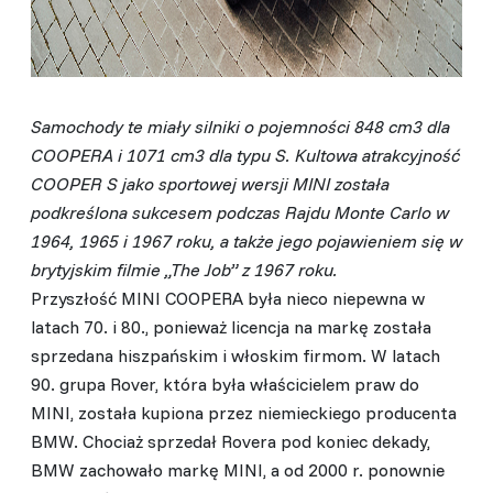
Samochody te miały silniki o pojemności 848 cm3 dla
COOPERA i 1071 cm3 dla typu S. Kultowa atrakcyjność
COOPER S jako sportowej wersji MINI została
podkreślona sukcesem podczas Rajdu Monte Carlo w
1964, 1965 i 1967 roku, a także jego pojawieniem się w
brytyjskim filmie „The Job” z 1967 roku.
Przyszłość MINI COOPERA była nieco niepewna w
latach 70. i 80., ponieważ licencja na markę została
sprzedana hiszpańskim i włoskim firmom. W latach
90. grupa Rover, która była właścicielem praw do
MINI, została kupiona przez niemieckiego producenta
BMW. Chociaż sprzedał Rovera pod koniec dekady,
BMW zachowało markę MINI, a od 2000 r. ponownie