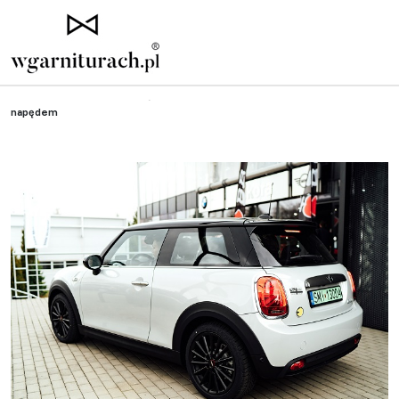
Strona główna
»
Test z klasą
»
Nowe MINI – ikona stylu z elektrycznym
napędem